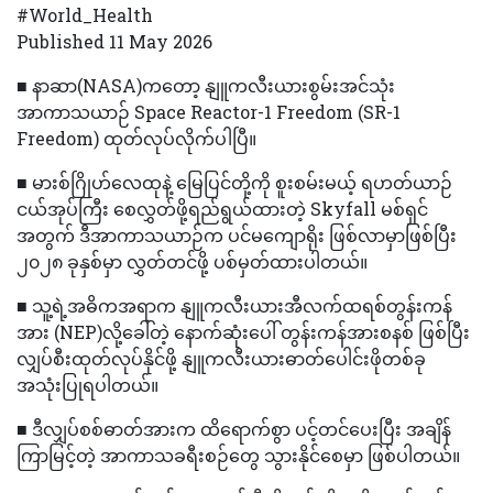
#World_Health
Published 11 May 2026
■ နာဆာ(NASA)ကတော့ နျူကလီးယားစွမ်းအင်သုံး
အာကာသယာဉ် Space Reactor-1 Freedom (SR-1
Freedom) ထုတ်လုပ်လိုက်ပါပြီ။
■ မားစ်ဂြိုဟ်လေထုနဲ့ မြေပြင်တို့ကို စူးစမ်းမယ့် ရဟတ်ယာဉ်
ငယ်အုပ်ကြီး စေလွှတ်ဖို့ရည်ရွယ်ထားတဲ့ Skyfall မစ်ရှင်
အတွက် ဒီအာကာသယာဉ်က ပင်မကျောရိုး ဖြစ်လာမှာဖြစ်ပြီး
၂၀၂၈ ခုနှစ်မှာ လွှတ်တင်ဖို့ ပစ်မှတ်ထားပါတယ်။
■ သူ့ရဲ့အဓိကအရာက နျူကလီးယားအီလက်ထရစ်တွန်းကန်
အား (NEP)လို့ခေါ်တဲ့ နောက်ဆုံးပေါ် တွန်းကန်အားစနစ် ဖြစ်ပြီး
လျှပ်စီးထုတ်လုပ်နိုင်ဖို့ နျူကလီးယားဓာတ်ပေါင်းဖိုတစ်ခု
အသုံးပြုရပါတယ်။
■ ဒီလျှပ်စစ်ဓာတ်အားက ထိရောက်စွာ ပင့်တင်ပေးပြီး အချိန်
ကြာမြင့်တဲ့ အာကာသခရီးစဉ်တွေ သွားနိုင်စေမှာ ဖြစ်ပါတယ်။