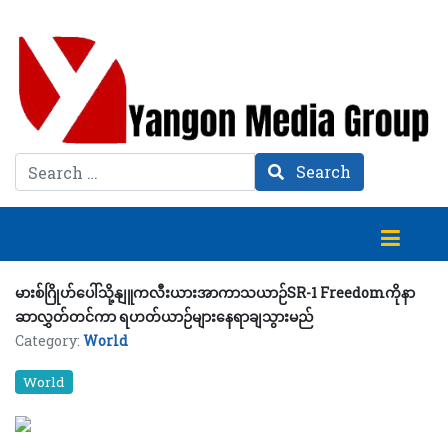
Search
Search
မားစ်ဂြိုဟ်ပေါ်သို့နျူကလီးယားအာကာသယာဉ်SR-1 Freedomကိုနာ
ဆာလွှတ်တင်ကာ ရဟတ်ယာဉ်များနေရာချသွားမည်
Category:
World
World