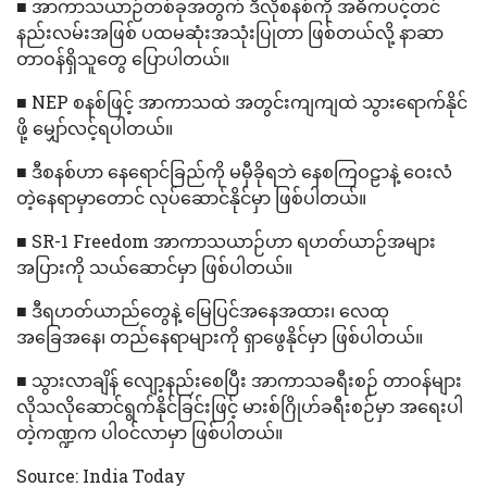
■ အာကာသယာဉ်တစ်ခုအတွက် ဒီလိုစနစ်ကို အဓိကပင့်တင်
နည်းလမ်းအဖြစ် ပထမဆုံးအသုံးပြုတာ ဖြစ်တယ်လို့ နာဆာ
တာဝန်ရှိသူတွေ ပြောပါတယ်။
■ NEP စနစ်ဖြင့် အာကာသထဲ အတွင်းကျကျထဲ သွားရောက်နိုင်
ဖို့ မျှော်လင့်ရပါတယ်။
■ ဒီစနစ်ဟာ နေရောင်ခြည်ကို မမှီခိုရဘဲ နေစကြဝဠာနဲ့ ဝေးလံ
တဲ့နေရာမှာတောင် လုပ်ဆောင်နိုင်မှာ ဖြစ်ပါတယ်။
■ SR-1 Freedom အာကာသယာဉ်ဟာ ရဟတ်ယာဉ်အများ
အပြားကို သယ်ဆောင်မှာ ဖြစ်ပါတယ်။
■ ဒီရဟတ်ယာည်တွေနဲ့ မြေပြင်အနေအထား၊ လေထု
အခြေအနေ၊ တည်နေရာများကို ရှာဖွေနိုင်မှာ ဖြစ်ပါတယ်။
■ သွားလာချိန် လျော့နည်းစေပြီး အာကာသခရီးစဉ် တာဝန်များ
လိုသလိုဆောင်ရွက်နိုင်ခြင်းဖြင့် မားစ်ဂြိုဟ်ခရီးစဉ်မှာ အရေးပါ
တဲ့ကဏ္ဍက ပါဝင်လာမှာ ဖြစ်ပါတယ်။
Source: India Today