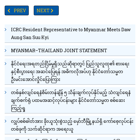
PREVIOUS ARTICLE: ဒရုန်းပြပွဲများဖြင့် ချုံချင့်မြို့ညစည်ကားနေ
NEXT ARTICLE: ရေအများကြီးသောက်ခြင်းနှင့်ကျော
PREV
NEXT
ICRC Resident Representative to Myanmar Meets Daw
Aung San Suu Kyi
MYANMAR–THAILAND JOINT STATEMENT
နိုင်ငံရေးအရတည်ငြိမ်မှုရှိသည်ဆိုရာတွင် ပြည်သူလူထု၏ စားရေး
နှင့်စီးပွားရေး အဆင်ပြေရန် အဓိကလိုအပ်ဟု နိုင်ငံတော်သမ္မတ
ဦးမင်းအောင်လှိုင်ပြောကြား
တစ်နှစ်လျင်ရေနံစိမ်းတန်ချိန် ၅ သိန်းချက်လုပ်နိုင်မည့် သံလျင်ရေနံ
ချက်စက်ရုံ ပထမအဆင့်လုပ်ငန်းများ နိုင်ငံတော်သမ္မတ စစ်ဆေး
ကြည့်ရှု
လျှပ်စစ်ဓါတ်အား ခိုးယူသုံးစွဲသည့် မှော်ဘီမြို့နယ်ရှိ ကော်စေ့လုပ်ငန်း
တစ်ခုကို သက်ဆိုင်ရာက အရေးယူ