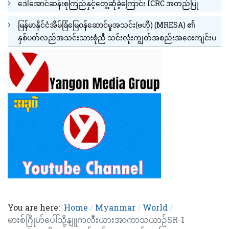
ဒေါ်အောင်ဆန်းစုကြည်နှင့်တွေ့ဆုံခဲ့ကြောင်း ICRC အတည်ပြု
မြန်မာနိုင်ငံအိမ်ခြံမြေဝန်ဆောင်မှုအသင်း(ဗဟို) (MRESA) ၏
နှစ်ပတ်လည်အသင်းသားစုံညီ သင်းလုံးကျွတ်အစည်းအဝေးကျင်းပ
You are here:
Home
Myanmar
World
မားစ်ဂြိုဟ်ပေါ်သို့နျူကလီးယားအာကာသယာဉ်SR-1