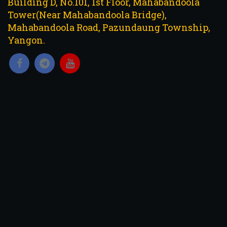
Building D, No.101, 1st Floor, Mahabandoola
Tower(Near Mahabandoola Bridge),
Mahabandoola Road, Pazundaung Township,
Yangon.