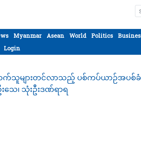
Se
ews
Myanmar
Asean
World
Politics
Busines
Login
ွားရောက်သူများတင်လာသည့် ပစ်ကပ်ယာဉ်အပစ်
းသေ၊ သုံးဦးဒဏ်ရာရ