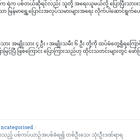
က ရဲက ပစ်တယ်ဆိုရင်လည်း သူတို့ အရေးယူမယ်လို့ ပြောပြီးသား
ုင်သော မြန်မာရွှေ့ပြောင်းအလုပ်သမားများအရေး လိုက်ပါဆောင်ရွက်ပ
ငံသား အမျိုးသား ၄ ဦး ၊ အမျိုးသမီး ၆ ဦး တို့ကို ထပ်မံတွေ့ရှိရကြောင်
ြာမြင့်ပြီ ဖြစ်ကြောင်း ပြောကြားသည်ဟု ထိုင်းသတင်းများတွင် ဖော်ပ
းအစီအစဉ် (တိုက်ရိုက်)
ncategorised
တင်လာသည့် ပစ်ကပ်ယာဉ်အပစ်ခံရ၍ တစ်ဦးသေ၊ သုံးဦးဒဏ်ရာရ