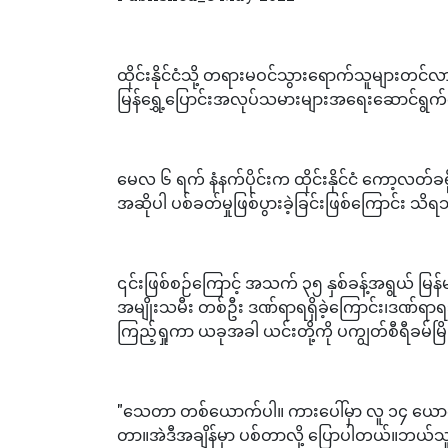
ထိုင်းနိုင်ငံသို့ တရားမဝင်သွားရောက်သူများတင
မြန်ရွှေ့ပြောင်းအလုပ်သမားများအရေးဆောင်ရွက
မေလ ၆ ရက် နံနက်ပိုင်းက ထိုင်းနိုင်ငံ ကော့လတ်ခရိ
အဆိုပါ ပစ်ခတ်မှုဖြစ်ပွားခဲ့ခြင်းဖြစ်ကြောင်း သိ
၎င်းဖြစ်စဉ်ကြောင့် အသက် ၃၅ နှစ်ခန့်အရွယ် မြန်
အမျိုးသမီး တစ်ဦး ဒဏ်ရာရရှိခဲ့ကြောင်း၊ဒဏ်
ကြည့်ရှုကာ ယခုအခါ ယင်းတို့ကို ပကျွတ်စီရီခမ်
"သေတာ တစ်ယောက်ပါ။ ကားပေါ်မှာ လူ ၁၄ ယောက် ပ
တာ။အဲဒီအချိန်မှာ ပစ်တာလို့ ပြောပါတယ်။ဘယ်