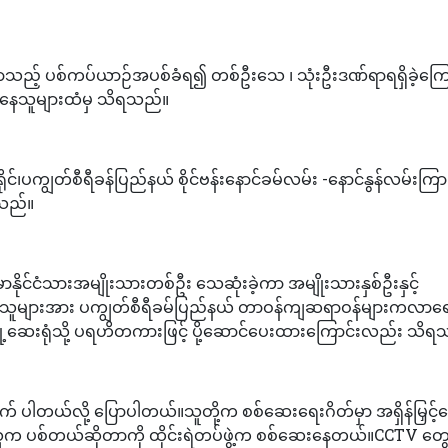
်လာသည့် ပစ်ကပ်ယာဉ်အပစ်ခံရ၍ တစ်ဦးသေ ၊ သုံးဦးဒဏ်ရာရရှိခဲ့ကြေ
်နေသူများထံမှ သိရသည်။
ုင်၊ပကျွတ်စီရီခန်ပြည်နယ် စိုင်ဗန်းနောင်ခမ်လမ်း -နောင်နွန်လမ်းကြာ
ရသည်။
မာနိုင်ငံသားအမျိုးသားတစ်ဦး သေဆုံးခဲ့ကာ အမျိုးသားနှစ်ဦးနှင့်
ရာရသူများအား ပကျွတ်စီရီခမ်ပြည်နယ် တာဝန်ကျဆရာဝန်များကလာရ
မြို့ဆေးရုံသို့ ပရဟိတကားဖြင့် ပို့ဆောင်ပေးထားကြောင်းလည်း သိ
ါတယ်လို့ ပြောပါတယ်။သူတို့က စစ်ဆေးရေးဂိတ်မှာ အရှိန်မြှင့်မ
သူက ပစ်တယ်ဆိုတာကို ထိုင်းရဲတပ်ဖွဲ့က စစ်ဆေးနေတယ်။CCTV တွ