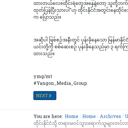
ထားတယ်လေ။ထိုင်းရဲတွေအနေနဲ့တော့ သူတို့ဘက်
ထုတ်ပြန်ပြီးသားပါ"ဟု ထိုင်းနိုင်ငံအတွင်းနေထိ
က ပြောသည်။
အဆိုပါ ဖြစ်စဉ်အနီးတွင် ပုန်းခိုနေသော မြန်မာနိုင်
ယင်းတို့ကို စစ်ဆေးစဉ် ပုန်းခိုနေသည်မှာ ၃ ရက်က
ထားသည်။
ymg/mt
#Yangon_Media_Group
NEXT ARTICLE: TV YANGON TIMES ရဲ့နေ့စဉ်သတင်
NEXT
You are here:
Home
Home
Archives
U
ထိုင်းနိုင်ငံသို့ တရားမဝင်သွားရောက်သူများ