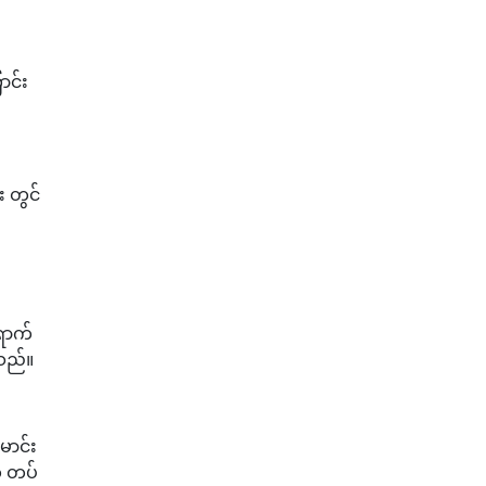
ာင်း
း တွင်
ောက်
ရသည်။
ောင်း
ေ တပ်