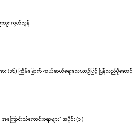
တူးတူး ကွယ်လွန်
၇ဦးအား (၁၆) ကြိမ်မြောက် ကယ်ဆယ်ရေးလေယာဉ်ဖြင့် ပြန်လည်ပိုဆောင်
အကြောင်းသိကောင်းစရာများ" အပိုင်း (၁ )