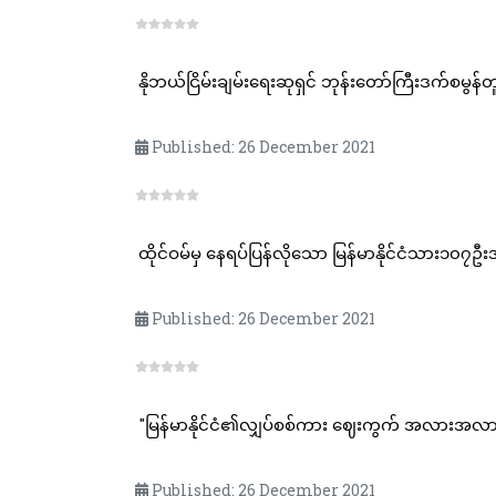
နိုဘယ်ငြိမ်းချမ်းရေးဆုရှင် ဘုန်းတော်ကြီးဒက်စမွန်
Published: 26 December 2021
ထိုင်ဝမ်မှ နေရပ်ပြန်လိုသော မြန်မာနိုင်ငံသား၁၀
Published: 26 December 2021
"မြန်မာနိုင်ငံ၏လျှပ်စစ်ကား ဈေးကွက် အလားအလာ 
Published: 26 December 2021