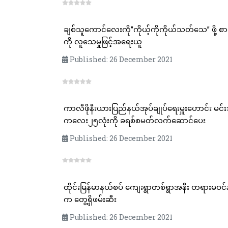
ချစ်သူကောင်လေးကို”ကိုယ့်ကိုကိုယ်သတ်သေ” ဖို့ စာတိုမက်ဆေ့ခ်များပို့ပြီး
ကို လူသေမှုဖြင့်အရေးယူ
Published: 26 December 2021
ကာလီဖိုနီးယားပြည်နယ်အုပ်ချုပ်ရေးမှူးဟောင်း မင်းသားကြီးအာနိုးက အိုးအိမ်မဲ့စစ်မှု
ကလေး၂၅လုံးကို ခရစ်စမတ်လက်ဆောင်ပေး
Published: 26 December 2021
ထိုင်းမြန်မာနယ်စပ် ကျေးရွာတစ်ရွာအနီး တရားမဝင်နယ်စပ်ဖြတ်ကျော်ဝင်ရေ
က တွေ့ရှိဖမ်းဆီး
Published: 26 December 2021