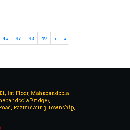
46
47
48
49
101, 1st Floor, Mahabandoola
abandoola Bridge),
Road, Pazundaung Township,