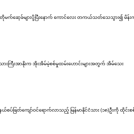
နောက် ကောင်လေး တကယ်သတ်သေသွား၍ မိန်းကလေး
ထမ်းဟောင်းများအတွက် အိမ်သေး
ာက်လာသည့် မြန်မာနိုင်ငံသား (၁၈)ဦးကို ထိုင်းစစ်တပ်