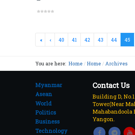
40
41
42
43
44
45
You are here:
Home
Home
Archives
Contact Us
Myanmar
Asean
Building D, No.
World
Tower(Near Mah
Mahabandoola 
Politics
Yangon.
Business
Technology