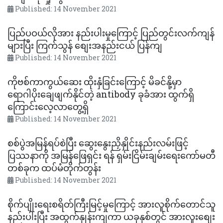
Published: 14 November 2021
ပြည်ပဝယ်လိုအား နည်းပါးမှုကြောင့် ပြည်တွင်းလက်ကျန်
များပြီး ကြက်သွန် စျေးအနည်းငယ် ပြန်ကျ
Published: 14 November 2021
ကိုဗစ်ကာကွယ်ဆေး ထိုးနှံခြင်းကြောင့် မိခင်နို့မှာ
ရောဂါပိုးချေဖျက်နိုင်တဲ့ antibody ခုခံအား ထွက်ရှိ
ကြောင်းလေ့လာတွေ့ရှိ
Published: 14 November 2021
စစ်ပွဲအမြန်ရပ်စဲပြီး ဆွေးနွေးညှိနှိုင်းနည်းလမ်းဖြင့်
ပြဿနာကို အမြန်ဖြေရှင်း ရန် ရှမ်းငြိမ်းချမ်းရေးကော်မတီ
တစ်ခုက ထပ်မံတိုက်တွန်း
Published: 14 November 2021
စိုက်ပျိုး​ရေးစရိတ်ကြီးမြင့်မှု​ကြောင့် အားလူစိုက်​တောင်သူ
နည်းပါးပြီး အထွက်နှုန်းကျကာ ယခုနှစ်တွင် အားလူး​စျေး