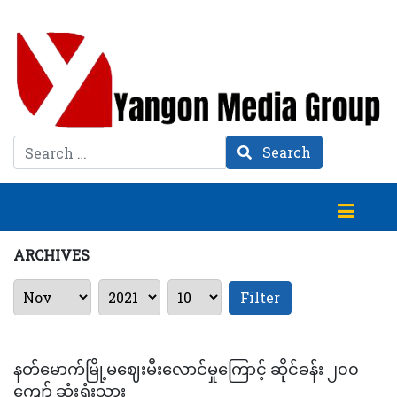
Search
Search
ARCHIVES
Filter
နတ်မောက်မြို့မဈေးမီးလောင်မှုကြောင့် ဆိုင်ခန်း ၂၀၀
ကျော် ဆုံးရှုံးသွား