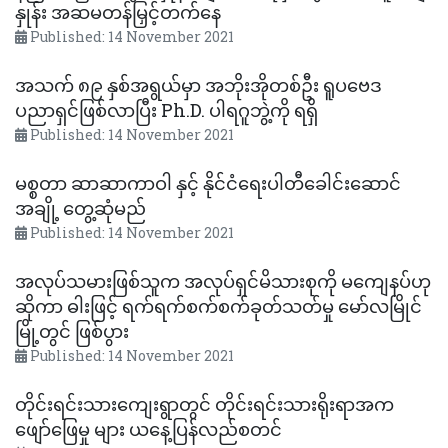
နှုန်း အဆမတန်မြှင့်တက်​နေ
Published: 14 November 2021
အသက် ၈၉ နှစ်အရွယ်မှာ အဘိုးအိုတစ်ဦး ရူပဗေဒ
ပညာရှင်ဖြစ်လာပြီး Ph.D. ပါရဂူဘွဲ့ကို ရရှိ
Published: 14 November 2021
မစ္စတာ ဆာဆာကာဝါ နှင့် နိုင်ငံရေးပါတီခေါင်းဆောင်
အချို့ တွေ့ဆုံမည်
Published: 14 November 2021
အလုပ်သမားဖြစ်သူက အလုပ်ရှင်မိသားစုကို မကျေနပ်ဟု
ဆိုကာ ဓါးဖြင့် ရက်ရက်စက်စက်ခုတ်သတ်မှု မော်လမြိုင်
မြို့တွင် ဖြစ်ပွား
Published: 14 November 2021
တိုင်းရင်းသားကျေးရွာတွင် တိုင်းရင်းသားရိုးရာအက
ဖျော်ဖြေမှု များ ယနေ့ပြန်လည်စတင်